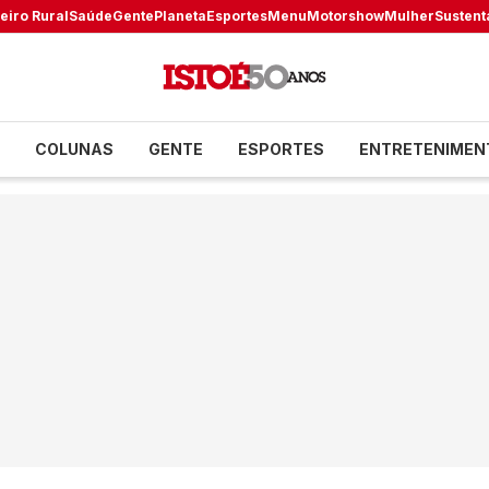
eiro Rural
Saúde
Gente
Planeta
Esportes
Menu
Motorshow
Mulher
Sustent
COLUNAS
GENTE
ESPORTES
ENTRETENIMEN