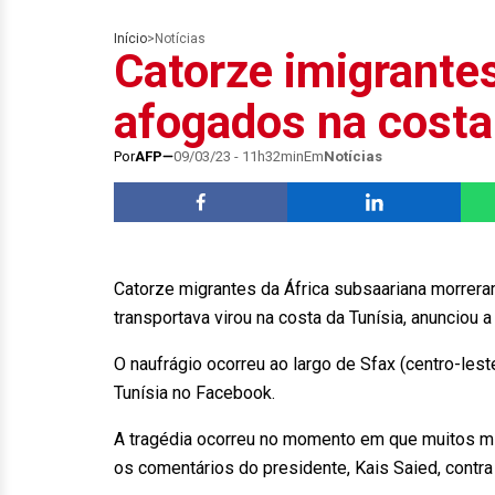
Início
>
Notícias
Catorze imigrante
afogados na costa
Por
AFP
09/03/23 - 11h32min
Em
Notícias
Catorze migrantes da África subsaariana morrer
transportava virou na costa da Tunísia, anunciou a
O naufrágio ocorreu ao largo de Sfax (centro-lest
Tunísia no Facebook.
A tragédia ocorreu no momento em que muitos mi
os comentários do presidente, Kais Saied, contra