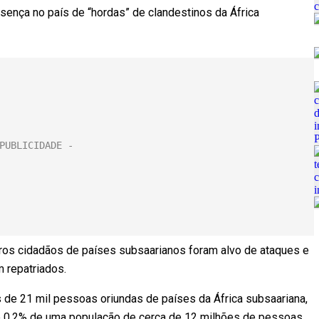
sença no país de “hordas” de clandestinos da África
os cidadãos de países subsaarianos foram alvo de ataques e
 repatriados.
s de 21 mil pessoas oriundas de países da África subsaariana,
 de 0,2% de uma população de cerca de 12 milhões de pessoas.