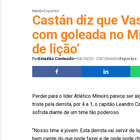
Início
>
Esportes
Castán diz que Va
com goleada no Min
de lição’
Por
Estadão Conteúdo
04/10/20 - 23h15min
Em
Esportes
Perder para o líder Atlético Mineiro parece ser
triste pela derrota, por 4 a 1, o capitão Leandr
sofrida diante de um time tão poderoso.
“Nosso time é jovem. Esta derrota vai servir de l
bem ciente do que pode fazer e de onde pode che