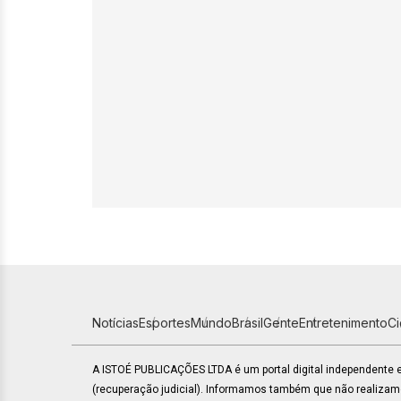
Notícias
Esportes
Mundo
Brasil
Gente
Entretenimento
C
A ISTOÉ PUBLICAÇÕES LTDA é um portal digital independente
(recuperação judicial). Informamos também que não realiza