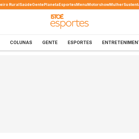
eiro Rural
Saúde
Gente
Planeta
Esportes
Menu
Motorshow
Mulher
Sustent
COLUNAS
GENTE
ESPORTES
ENTRETENIMEN