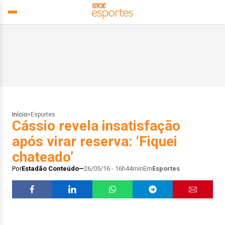
Início
>
Esportes
Cássio revela insatisfação
após virar reserva: ‘Fiquei
chateado’
Por
Estadão Conteúdo
26/05/16 - 16h44min
Em
Esportes