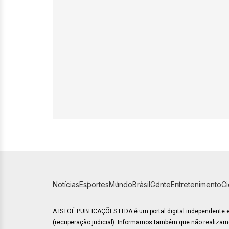
Notícias
Esportes
Mundo
Brasil
Gente
Entretenimento
C
A ISTOÉ PUBLICAÇÕES LTDA é um portal digital independente
(recuperação judicial). Informamos também que não realiza