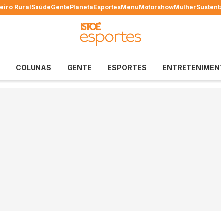
eiro Rural
Saúde
Gente
Planeta
Esportes
Menu
Motorshow
Mulher
Sustent
COLUNAS
GENTE
ESPORTES
ENTRETENIMEN