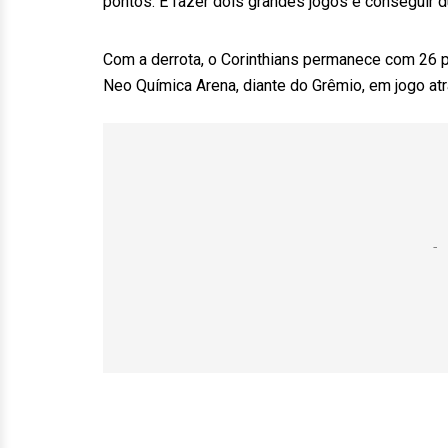
pontos. É fazer dois grandes jogos e conseguir du
Com a derrota, o Corinthians permanece com 26 po
Neo Química Arena, diante do Grêmio, em jogo at