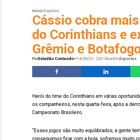
Início
>
Esportes
Cássio cobra mais
do Corinthians e e
Grêmio e Botafog
Por
Estadão Conteúdo
14/09/23 - 22h14min
Em
Esportes
Herói do time do Corinthians em várias oportuni
os companheiros, nesta quarta-feira, após a derro
Campeonato Brasileiro.
“Esses jogos são muito equilibrados, a gente te
conseguimos ficar com a bola, sofremos muito cont