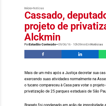
Início
>
Notícias
Cassado, deputado
projeto de privati
Alckmin
Por
Estadão Conteúdo
09/06/16 - 10h09min
Em
Notícias
Mais de um mês após a Justiça decretar sua ca
exercendo suas atividades normalmente na Assembl
o tucano compareceu à Casa para votar o projeto
privatização de 25 parques estaduais de São Pau
Bragato foi condenado em ação de improbidade ad