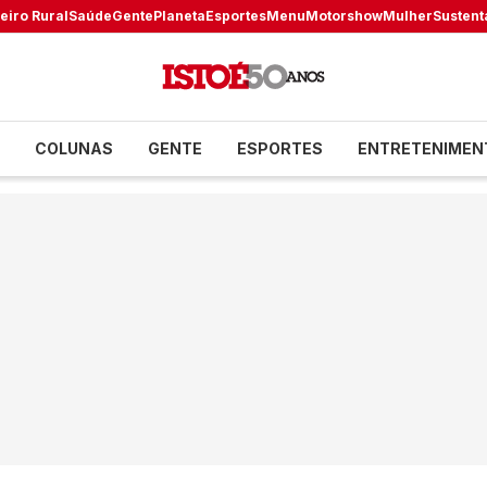
eiro Rural
Saúde
Gente
Planeta
Esportes
Menu
Motorshow
Mulher
Sustent
COLUNAS
GENTE
ESPORTES
ENTRETENIMEN