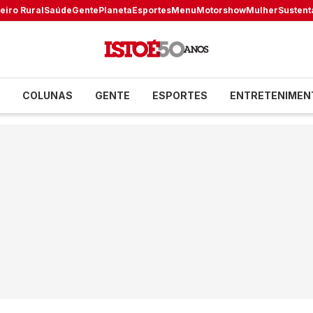
eiro Rural
Saúde
Gente
Planeta
Esportes
Menu
Motorshow
Mulher
Sustent
COLUNAS
GENTE
ESPORTES
ENTRETENIMEN