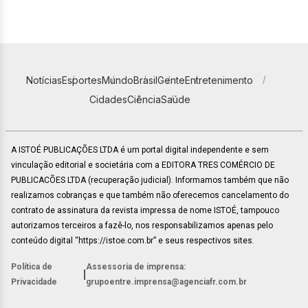
Notícias
Esportes
Mundo
Brasil
Gente
Entretenimento
Cidades
Ciência
Saúde
A ISTOÉ PUBLICAÇÕES LTDA é um portal digital independente e sem
vinculação editorial e societária com a EDITORA TRES COMÉRCIO DE
PUBLICACÕES LTDA (recuperação judicial). Informamos também que não
realizamos cobranças e que também não oferecemos cancelamento do
contrato de assinatura da revista impressa de nome ISTOÉ, tampouco
autorizamos terceiros a fazê-lo, nos responsabilizamos apenas pelo
conteúdo digital “https://istoe.com.br” e seus respectivos sites.
Política de
Assessoria de imprensa:
|
Privacidade
grupoentre.imprensa@agenciafr.com.br