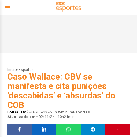
Início
>
Esportes
Caso Wallace: CBV se
manifesta e cita punições
‘descabidas’ e ‘absurdas’ do
COB
Por
Da IstoÉ
02/05/23 - 21h39min
Em
Esportes
Atualizado em
02/11/24 - 10h21min