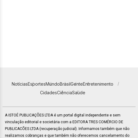
Notícias
Esportes
Mundo
Brasil
Gente
Entretenimento
Cidades
Ciência
Saúde
A ISTOÉ PUBLICAÇÕES LTDA é um portal digital independente e sem
vinculação editorial e societária com a EDITORA TRES COMÉRCIO DE
PUBLICACÕES LTDA (recuperação judicial). Informamos também que não
realizamos cobranças e que também não oferecemos cancelamento do