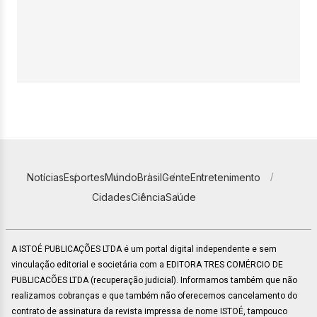
Notícias
Esportes
Mundo
Brasil
Gente
Entretenimento
Cidades
Ciência
Saúde
A ISTOÉ PUBLICAÇÕES LTDA é um portal digital independente e sem
vinculação editorial e societária com a EDITORA TRES COMÉRCIO DE
PUBLICACÕES LTDA (recuperação judicial). Informamos também que não
realizamos cobranças e que também não oferecemos cancelamento do
contrato de assinatura da revista impressa de nome ISTOÉ, tampouco