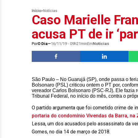
Início
>
Notícias
Caso Marielle Fra
acusa PT de ir ‘pa
Por
O Dia
16/11/19 - 09h21min
Em
Notícias
São Paulo – No Guarujá (SP), onde passa o feri
Bolsonaro (PSL) criticou ontem o PT por, conform
vereador Carlos Bolsonaro (PSC-RJ). Ele fazia r
Tribunal Federal, no início do mês, contra o próp
O partido argumenta que foi cometido crime de i
portaria do condomínio Vivendas da Barra, na
Lessa, um dos acusados pelo assassinato da ver
Gomes, no dia 14 de março de 2018.