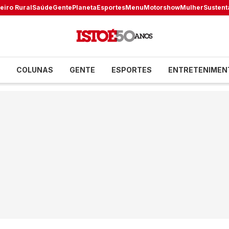
eiro Rural
Saúde
Gente
Planeta
Esportes
Menu
Motorshow
Mulher
Sustent
COLUNAS
GENTE
ESPORTES
ENTRETENIMEN