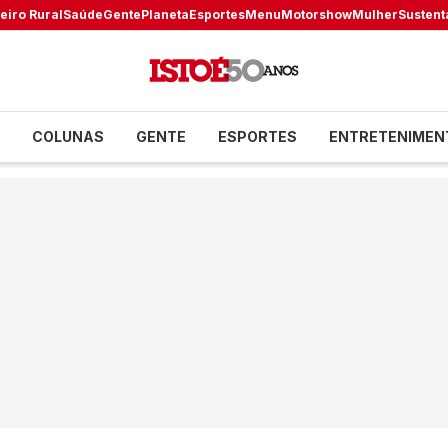
eiro Rural
Saúde
Gente
Planeta
Esportes
Menu
Motorshow
Mulher
Sustent
COLUNAS
GENTE
ESPORTES
ENTRETENIMEN