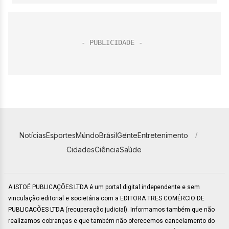
Notícias
Esportes
Mundo
Brasil
Gente
Entretenimento
Cidades
Ciência
Saúde
A ISTOÉ PUBLICAÇÕES LTDA é um portal digital independente e sem
vinculação editorial e societária com a EDITORA TRES COMÉRCIO DE
PUBLICACÕES LTDA (recuperação judicial). Informamos também que não
realizamos cobranças e que também não oferecemos cancelamento do