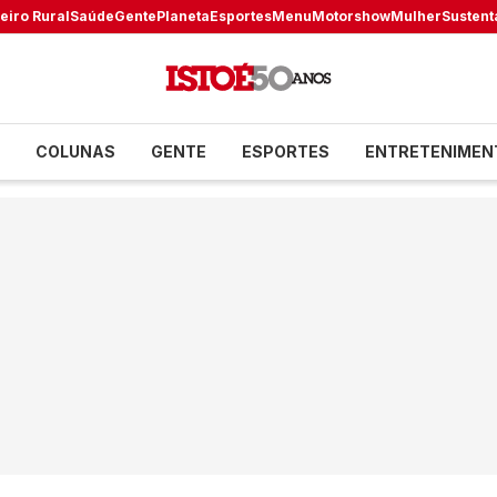
eiro Rural
Saúde
Gente
Planeta
Esportes
Menu
Motorshow
Mulher
Sustent
COLUNAS
GENTE
ESPORTES
ENTRETENIMEN