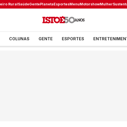
eiro Rural
Saúde
Gente
Planeta
Esportes
Menu
Motorshow
Mulher
Sustent
COLUNAS
GENTE
ESPORTES
ENTRETENIMEN