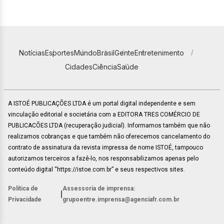
Notícias
Esportes
Mundo
Brasil
Gente
Entretenimento
Cidades
Ciência
Saúde
A ISTOÉ PUBLICAÇÕES LTDA é um portal digital independente e sem
vinculação editorial e societária com a EDITORA TRES COMÉRCIO DE
PUBLICACÕES LTDA (recuperação judicial). Informamos também que não
realizamos cobranças e que também não oferecemos cancelamento do
contrato de assinatura da revista impressa de nome ISTOÉ, tampouco
autorizamos terceiros a fazê-lo, nos responsabilizamos apenas pelo
conteúdo digital “https://istoe.com.br” e seus respectivos sites.
Política de
Assessoria de imprensa:
|
Privacidade
grupoentre.imprensa@agenciafr.com.br