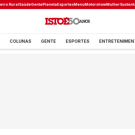
eiro Rural
Saúde
Gente
Planeta
Esportes
Menu
Motorshow
Mulher
Sustent
COLUNAS
GENTE
ESPORTES
ENTRETENIMEN