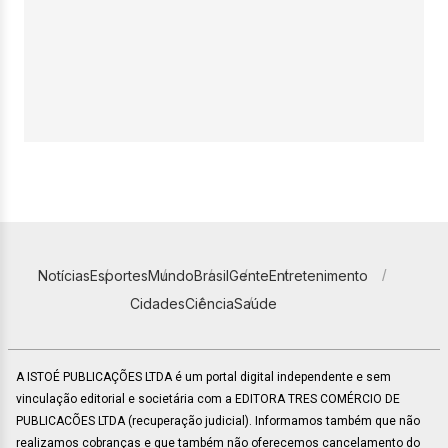
Notícias
Esportes
Mundo
Brasil
Gente
Entretenimento
Cidades
Ciência
Saúde
A ISTOÉ PUBLICAÇÕES LTDA é um portal digital independente e sem
vinculação editorial e societária com a EDITORA TRES COMÉRCIO DE
PUBLICACÕES LTDA (recuperação judicial). Informamos também que não
realizamos cobranças e que também não oferecemos cancelamento do