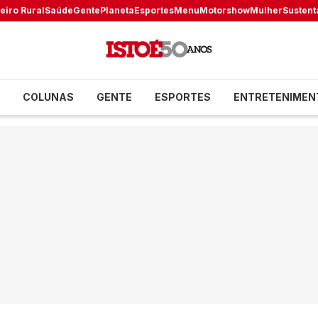
eiro Rural
Saúde
Gente
Planeta
Esportes
Menu
Motorshow
Mulher
Sustent
COLUNAS
GENTE
ESPORTES
ENTRETENIMEN