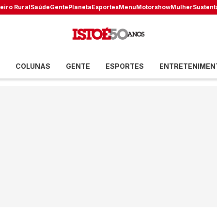
eiro Rural
Saúde
Gente
Planeta
Esportes
Menu
Motorshow
Mulher
Sustent
COLUNAS
GENTE
ESPORTES
ENTRETENIMEN