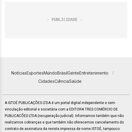
Notícias
Esportes
Mundo
Brasil
Gente
Entretenimento
Cidades
Ciência
Saúde
A ISTOÉ PUBLICAÇÕES LTDA é um portal digital independente e sem
vinculação editorial e societária com a EDITORA TRES COMÉRCIO DE
PUBLICACÕES LTDA (recuperação judicial). Informamos também que não
realizamos cobranças e que também não oferecemos cancelamento do
contrato de assinatura da revista impressa de nome ISTOÉ, tampouco