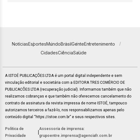
Notícias
Esportes
Mundo
Brasil
Gente
Entretenimento
Cidades
Ciência
Saúde
A ISTOÉ PUBLICAÇÕES LTDA é um portal digital independente e sem
vinculação editorial e societária com a EDITORA TRES COMÉRCIO DE
PUBLICACÕES LTDA (recuperação judicial). Informamos também que não
realizamos cobranças e que também não oferecemos cancelamento do
contrato de assinatura da revista impressa de nome ISTOÉ, tampouco
autorizamos terceiros a fazê-lo, nos responsabilizamos apenas pelo
conteúdo digital “https://istoe.com.br” e seus respectivos sites.
Política de
Assessoria de imprensa:
|
Privacidade
grupoentre.imprensa@agenciafr.com.br