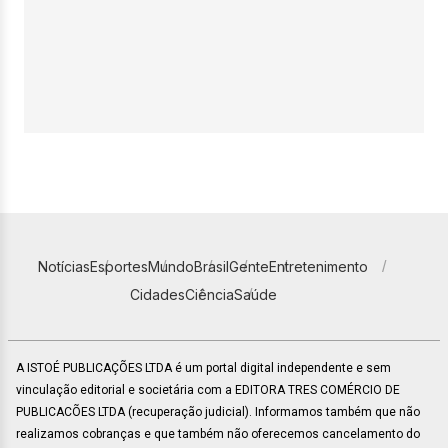
Notícias
Esportes
Mundo
Brasil
Gente
Entretenimento
Cidades
Ciência
Saúde
A ISTOÉ PUBLICAÇÕES LTDA é um portal digital independente e sem
vinculação editorial e societária com a EDITORA TRES COMÉRCIO DE
PUBLICACÕES LTDA (recuperação judicial). Informamos também que não
realizamos cobranças e que também não oferecemos cancelamento do