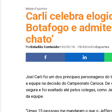
Início
>
Esportes
Carli celebra elogi
Botafogo e admite:
chato’
Por
Estadão Conteúdo
30/03/18 - 19h45min
Em
Esportes
Joel Carli foi um dos principais personagens do t
a equipe na decisão do Campeonato Carioca. De vo
segura e foi exaltado até pelos colegas, como Je
da equipe.
“Umas 15 pessoas me mandaram o que o Jefferso