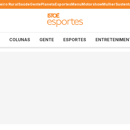
eiro Rural
Saúde
Gente
Planeta
Esportes
Menu
Motorshow
Mulher
Sustent
COLUNAS
GENTE
ESPORTES
ENTRETENIMEN