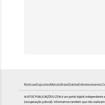
Notícias
Esportes
Mundo
Brasil
Gente
Entretenimento
C
A ISTOÉ PUBLICAÇÕES LTDA é um portal digital independente
(recuperação judicial). Informamos também que não realiza