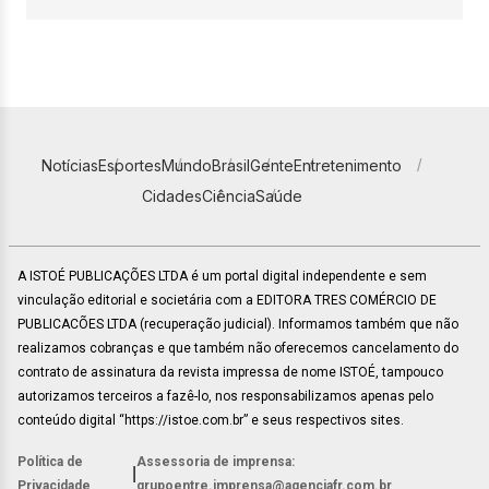
Notícias
Esportes
Mundo
Brasil
Gente
Entretenimento
Cidades
Ciência
Saúde
A ISTOÉ PUBLICAÇÕES LTDA é um portal digital independente e sem
vinculação editorial e societária com a EDITORA TRES COMÉRCIO DE
PUBLICACÕES LTDA (recuperação judicial). Informamos também que não
realizamos cobranças e que também não oferecemos cancelamento do
contrato de assinatura da revista impressa de nome ISTOÉ, tampouco
autorizamos terceiros a fazê-lo, nos responsabilizamos apenas pelo
conteúdo digital “https://istoe.com.br” e seus respectivos sites.
Política de
Assessoria de imprensa:
|
Privacidade
grupoentre.imprensa@agenciafr.com.br