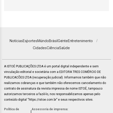
Notícias
Esportes
Mundo
Brasil
Gente
Entretenimento
Cidades
Ciência
Saúde
A ISTOÉ PUBLICAÇÕES LTDA é um portal digital independente e sem
vinculação editorial e societária com a EDITORA TRES COMÉRCIO DE
PUBLICACÕES LTDA (recuperação judicial). Informamos também que não
realizamos cobranças e que também não oferecemos cancelamento do
contrato de assinatura da revista impressa de nome ISTOÉ, tampouco
autorizamos terceiros a fazê-lo, nos responsabilizamos apenas pelo
conteúdo digital “https://istoe.com.br” e seus respectivos sites.
Política de
Assessoria de imprensa:
|