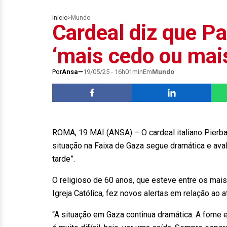
Início
>
Mundo
Cardeal diz que Pap
‘mais cedo ou mais
Por
Ansa
19/05/25 - 16h01min
Em
Mundo
ROMA, 19 MAI (ANSA) – O cardeal italiano Pierbat
situação na Faixa de Gaza segue dramática e aval
tarde”.
O religioso de 60 anos, que esteve entre os mais
Igreja Católica, fez novos alertas em relação ao 
“A situação em Gaza continua dramática. A fome e