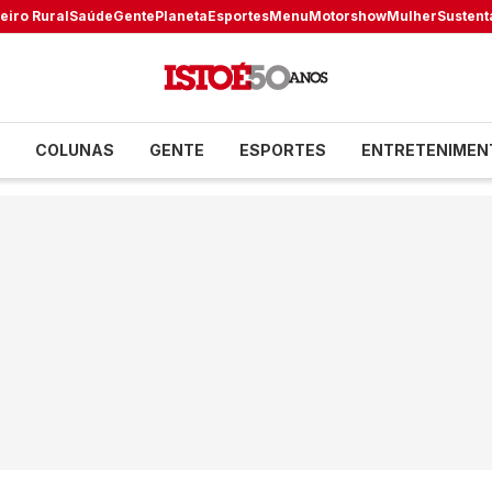
eiro Rural
Saúde
Gente
Planeta
Esportes
Menu
Motorshow
Mulher
Sustent
COLUNAS
GENTE
ESPORTES
ENTRETENIMEN