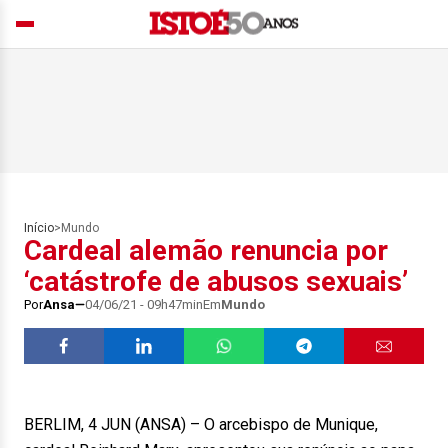
Início
>
Mundo
Cardeal alemão renuncia por
‘catástrofe de abusos sexuais’
Por
Ansa
04/06/21 - 09h47min
Em
Mundo
BERLIM, 4 JUN (ANSA) – O arcebispo de Munique,