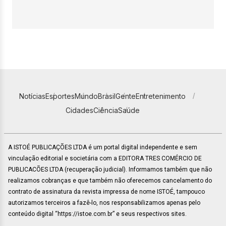
Notícias
Esportes
Mundo
Brasil
Gente
Entretenimento
Cidades
Ciência
Saúde
A ISTOÉ PUBLICAÇÕES LTDA é um portal digital independente e sem
vinculação editorial e societária com a EDITORA TRES COMÉRCIO DE
PUBLICACÕES LTDA (recuperação judicial). Informamos também que não
realizamos cobranças e que também não oferecemos cancelamento do
contrato de assinatura da revista impressa de nome ISTOÉ, tampouco
autorizamos terceiros a fazê-lo, nos responsabilizamos apenas pelo
conteúdo digital “https://istoe.com.br” e seus respectivos sites.