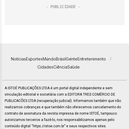
Notícias
Esportes
Mundo
Brasil
Gente
Entretenimento
Cidades
Ciência
Saúde
A ISTOÉ PUBLICAÇÕES LTDA é um portal digital independente e sem
vinculação editorial e societária com a EDITORA TRES COMÉRCIO DE
PUBLICACÕES LTDA (recuperação judicial). Informamos também que não
realizamos cobranças e que também não oferecemos cancelamento do
contrato de assinatura da revista impressa de nome ISTOÉ, tampouco
autorizamos terceiros a fazê-lo, nos responsabilizamos apenas pelo
conteúdo digital “https://istoe.com.br” e seus respectivos sites.