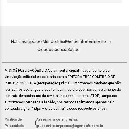
Notícias
Esportes
Mundo
Brasil
Gente
Entretenimento
Cidades
Ciência
Saúde
A ISTOÉ PUBLICAÇÕES LTDA é um portal digital independente e sem
vinculação editorial e societária com a EDITORA TRES COMÉRCIO DE
PUBLICACÕES LTDA (recuperação judicial). Informamos também que não
realizamos cobranças e que também não oferecemos cancelamento do
contrato de assinatura da revista impressa de nome ISTOÉ, tampouco
autorizamos terceiros a fazê-lo, nos responsabilizamos apenas pelo
conteúdo digital “https://istoe.com.br” e seus respectivos sites.
Política de
Assessoria de imprensa:
|
Privacidade
grupoentre.imprensa@agenciafr.com.br