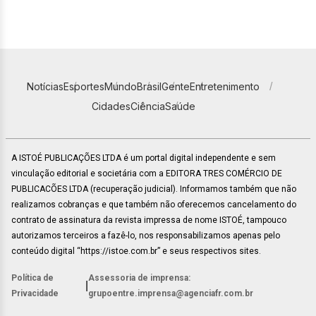
Notícias
Esportes
Mundo
Brasil
Gente
Entretenimento
Cidades
Ciência
Saúde
A ISTOÉ PUBLICAÇÕES LTDA é um portal digital independente e sem
vinculação editorial e societária com a EDITORA TRES COMÉRCIO DE
PUBLICACÕES LTDA (recuperação judicial). Informamos também que não
realizamos cobranças e que também não oferecemos cancelamento do
contrato de assinatura da revista impressa de nome ISTOÉ, tampouco
autorizamos terceiros a fazê-lo, nos responsabilizamos apenas pelo
conteúdo digital “https://istoe.com.br” e seus respectivos sites.
Política de
Assessoria de imprensa:
|
Privacidade
grupoentre.imprensa@agenciafr.com.br