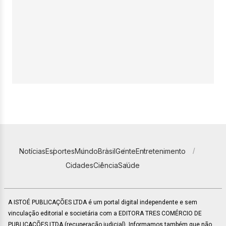
Notícias
Esportes
Mundo
Brasil
Gente
Entretenimento
Cidades
Ciência
Saúde
A ISTOÉ PUBLICAÇÕES LTDA é um portal digital independente e sem
vinculação editorial e societária com a EDITORA TRES COMÉRCIO DE
PUBLICACÕES LTDA (recuperação judicial). Informamos também que não