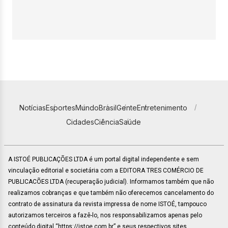
Notícias
Esportes
Mundo
Brasil
Gente
Entretenimento
Cidades
Ciência
Saúde
A ISTOÉ PUBLICAÇÕES LTDA é um portal digital independente e sem
vinculação editorial e societária com a EDITORA TRES COMÉRCIO DE
PUBLICACÕES LTDA (recuperação judicial). Informamos também que não
realizamos cobranças e que também não oferecemos cancelamento do
contrato de assinatura da revista impressa de nome ISTOÉ, tampouco
autorizamos terceiros a fazê-lo, nos responsabilizamos apenas pelo
conteúdo digital “https://istoe.com.br” e seus respectivos sites.