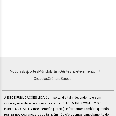
Notícias
Esportes
Mundo
Brasil
Gente
Entretenimento
Cidades
Ciência
Saúde
A ISTOÉ PUBLICAÇÕES LTDA é um portal digital independente e sem
vinculação editorial e societária com a EDITORA TRES COMÉRCIO DE
PUBLICACÕES LTDA (recuperação judicial). Informamos também que não
realizamos cobranças e que também não oferecemos cancelamento do