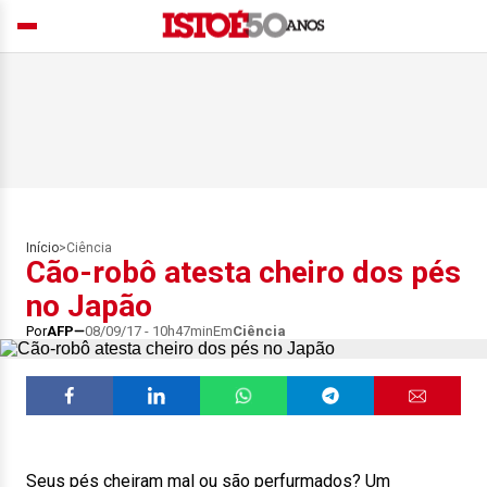
Início
>
Ciência
Cão-robô atesta cheiro dos pés
no Japão
Por
AFP
08/09/17 - 10h47min
Em
Ciência
Seus pés cheiram mal ou são perfurmados? Um