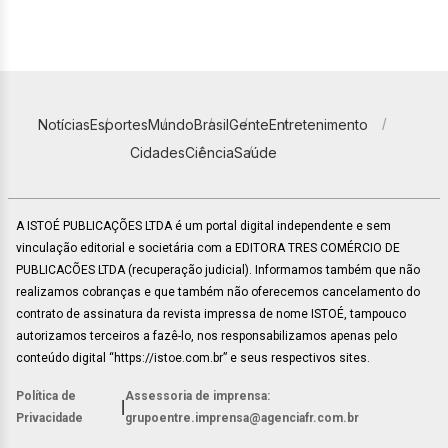
Notícias
Esportes
Mundo
Brasil
Gente
Entretenimento
Cidades
Ciência
Saúde
A ISTOÉ PUBLICAÇÕES LTDA é um portal digital independente e sem
vinculação editorial e societária com a EDITORA TRES COMÉRCIO DE
PUBLICACÕES LTDA (recuperação judicial). Informamos também que não
realizamos cobranças e que também não oferecemos cancelamento do
contrato de assinatura da revista impressa de nome ISTOÉ, tampouco
autorizamos terceiros a fazê-lo, nos responsabilizamos apenas pelo
conteúdo digital “https://istoe.com.br” e seus respectivos sites.
Política de
Assessoria de imprensa:
|
Privacidade
grupoentre.imprensa@agenciafr.com.br