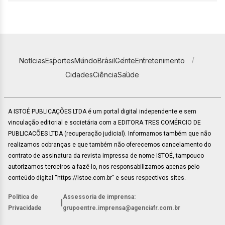
Notícias
Esportes
Mundo
Brasil
Gente
Entretenimento
Cidades
Ciência
Saúde
A ISTOÉ PUBLICAÇÕES LTDA é um portal digital independente e sem
vinculação editorial e societária com a EDITORA TRES COMÉRCIO DE
PUBLICACÕES LTDA (recuperação judicial). Informamos também que não
realizamos cobranças e que também não oferecemos cancelamento do
contrato de assinatura da revista impressa de nome ISTOÉ, tampouco
autorizamos terceiros a fazê-lo, nos responsabilizamos apenas pelo
conteúdo digital “https://istoe.com.br” e seus respectivos sites.
Política de
Assessoria de imprensa:
|
Privacidade
grupoentre.imprensa@agenciafr.com.br