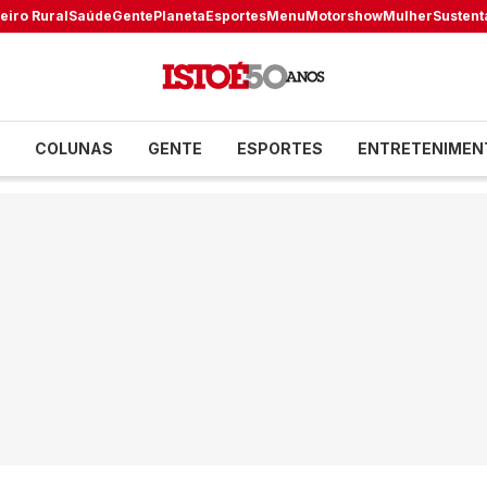
eiro Rural
Saúde
Gente
Planeta
Esportes
Menu
Motorshow
Mulher
Sustent
COLUNAS
GENTE
ESPORTES
ENTRETENIMEN