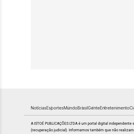
Notícias
Esportes
Mundo
Brasil
Gente
Entretenimento
C
A ISTOÉ PUBLICAÇÕES LTDA é um portal digital independente
(recuperação judicial). Informamos também que não realiza