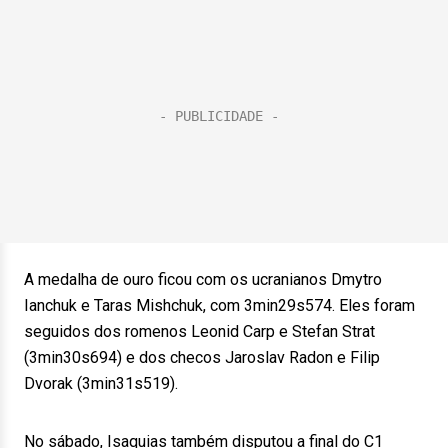
A medalha de ouro ficou com os ucranianos Dmytro
Ianchuk e Taras Mishchuk, com 3min29s574. Eles foram
seguidos dos romenos Leonid Carp e Stefan Strat
(3min30s694) e dos checos Jaroslav Radon e Filip
Dvorak (3min31s519).
No sábado, Isaquias também disputou a final do C1