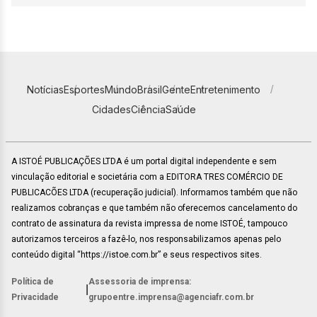
Notícias
Esportes
Mundo
Brasil
Gente
Entretenimento
Cidades
Ciência
Saúde
A ISTOÉ PUBLICAÇÕES LTDA é um portal digital independente e sem
vinculação editorial e societária com a EDITORA TRES COMÉRCIO DE
PUBLICACÕES LTDA (recuperação judicial). Informamos também que não
realizamos cobranças e que também não oferecemos cancelamento do
contrato de assinatura da revista impressa de nome ISTOÉ, tampouco
autorizamos terceiros a fazê-lo, nos responsabilizamos apenas pelo
conteúdo digital “https://istoe.com.br” e seus respectivos sites.
Política de
Assessoria de imprensa:
|
Privacidade
grupoentre.imprensa@agenciafr.com.br