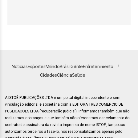
Notícias
Esportes
Mundo
Brasil
Gente
Entretenimento
Cidades
Ciência
Saúde
A ISTOÉ PUBLICAÇÕES LTDA é um portal digital independente e sem
vinculação editorial e societária com a EDITORA TRES COMÉRCIO DE
PUBLICACÕES LTDA (recuperação judicial). Informamos também que não
realizamos cobranças e que também não oferecemos cancelamento do
contrato de assinatura da revista impressa de nome ISTOÉ, tampouco
autorizamos terceiros a fazê-lo, nos responsabilizamos apenas pelo