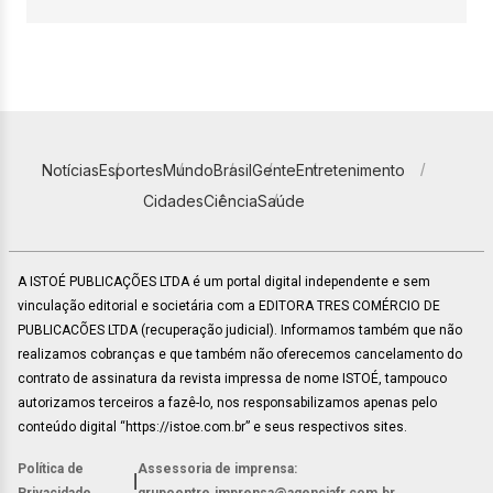
Notícias
Esportes
Mundo
Brasil
Gente
Entretenimento
Cidades
Ciência
Saúde
A ISTOÉ PUBLICAÇÕES LTDA é um portal digital independente e sem
vinculação editorial e societária com a EDITORA TRES COMÉRCIO DE
PUBLICACÕES LTDA (recuperação judicial). Informamos também que não
realizamos cobranças e que também não oferecemos cancelamento do
contrato de assinatura da revista impressa de nome ISTOÉ, tampouco
autorizamos terceiros a fazê-lo, nos responsabilizamos apenas pelo
conteúdo digital “https://istoe.com.br” e seus respectivos sites.
Política de
Assessoria de imprensa:
|