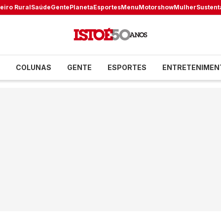
eiro Rural
Saúde
Gente
Planeta
Esportes
Menu
Motorshow
Mulher
Sustent
COLUNAS
GENTE
ESPORTES
ENTRETENIMEN