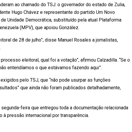
nderam ao chamado do TSJ: o governador do estado de Zulia,
idente Hugo Chávez e representante do partido Um Novo
de Unidade Democrática, substituído pela atual Plataforma
 Venezuela (MPV), que apoiou González.
itoral de 28 de julho”, disse Manuel Rosales a jornalistas,
.
rocesso eleitoral, qual foi a votação”, afirmou Calzadilla. “Se o
não entendíamos o que estávamos fazendo aqui”.
xigidos pelo TSJ, que “não pode usurpar as funções
 resultados” que ainda não foram publicados detalhadamente,
a segunda-feira que entregou toda a documentação relacionada
 à pressão internacional por transparência.