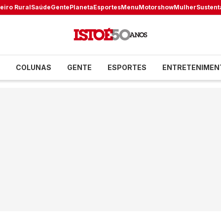
eiro Rural
Saúde
Gente
Planeta
Esportes
Menu
Motorshow
Mulher
Sustent
COLUNAS
GENTE
ESPORTES
ENTRETENIMEN