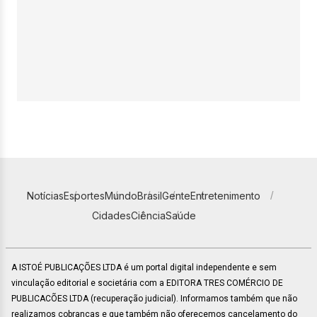
Notícias
Esportes
Mundo
Brasil
Gente
Entretenimento
Cidades
Ciência
Saúde
A ISTOÉ PUBLICAÇÕES LTDA é um portal digital independente e sem
vinculação editorial e societária com a EDITORA TRES COMÉRCIO DE
PUBLICACÕES LTDA (recuperação judicial). Informamos também que não
realizamos cobranças e que também não oferecemos cancelamento do