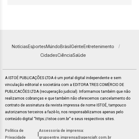
Notícias
Esportes
Mundo
Brasil
Gente
Entretenimento
Cidades
Ciência
Saúde
A ISTOÉ PUBLICAÇÕES LTDA é um portal digital independente e sem
vinculação editorial e societária com a EDITORA TRES COMÉRCIO DE
PUBLICACÕES LTDA (recuperação judicial). Informamos também que não
realizamos cobranças e que também não oferecemos cancelamento do
contrato de assinatura da revista impressa de nome ISTOÉ, tampouco
autorizamos terceiros a fazê-lo, nos responsabilizamos apenas pelo
conteúdo digital “https://istoe.com.br” e seus respectivos sites.
Política de
Assessoria de imprensa:
|
Privacidade
grupoentre.imprensa@agenciafr.com.br