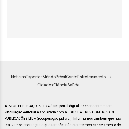
Notícias
Esportes
Mundo
Brasil
Gente
Entretenimento
Cidades
Ciência
Saúde
A ISTOÉ PUBLICAÇÕES LTDA é um portal digital independente e sem
vinculação editorial e societária com a EDITORA TRES COMÉRCIO DE
PUBLICACÕES LTDA (recuperação judicial). Informamos também que não
realizamos cobranças e que também não oferecemos cancelamento do