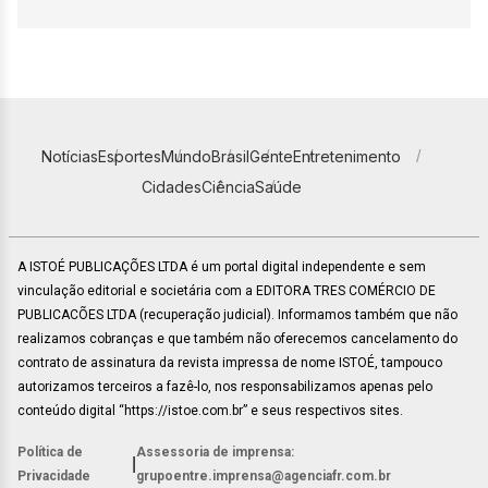
Notícias
Esportes
Mundo
Brasil
Gente
Entretenimento
Cidades
Ciência
Saúde
A ISTOÉ PUBLICAÇÕES LTDA é um portal digital independente e sem
vinculação editorial e societária com a EDITORA TRES COMÉRCIO DE
PUBLICACÕES LTDA (recuperação judicial). Informamos também que não
realizamos cobranças e que também não oferecemos cancelamento do
contrato de assinatura da revista impressa de nome ISTOÉ, tampouco
autorizamos terceiros a fazê-lo, nos responsabilizamos apenas pelo
conteúdo digital “https://istoe.com.br” e seus respectivos sites.
Política de
Assessoria de imprensa:
|
Privacidade
grupoentre.imprensa@agenciafr.com.br