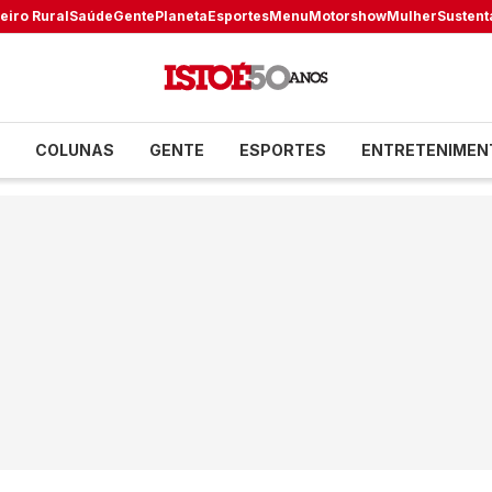
eiro Rural
Saúde
Gente
Planeta
Esportes
Menu
Motorshow
Mulher
Sustent
COLUNAS
GENTE
ESPORTES
ENTRETENIMEN