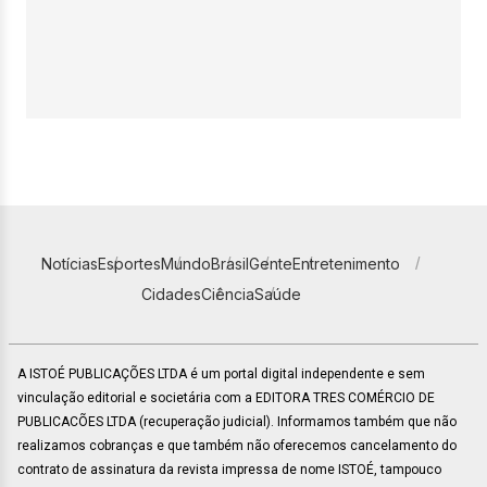
Notícias
Esportes
Mundo
Brasil
Gente
Entretenimento
Cidades
Ciência
Saúde
A ISTOÉ PUBLICAÇÕES LTDA é um portal digital independente e sem
vinculação editorial e societária com a EDITORA TRES COMÉRCIO DE
PUBLICACÕES LTDA (recuperação judicial). Informamos também que não
realizamos cobranças e que também não oferecemos cancelamento do
contrato de assinatura da revista impressa de nome ISTOÉ, tampouco