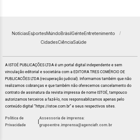
Notícias
Esportes
Mundo
Brasil
Gente
Entretenimento
Cidades
Ciência
Saúde
A ISTOÉ PUBLICAÇÕES LTDA é um portal digital independente e sem
vinculação editorial e societária com a EDITORA TRES COMÉRCIO DE
PUBLICACÕES LTDA (recuperação judicial). Informamos também que não
realizamos cobranças e que também não oferecemos cancelamento do
contrato de assinatura da revista impressa de nome ISTOÉ, tampouco
autorizamos terceiros a fazê-lo, nos responsabilizamos apenas pelo
conteúdo digital “https://istoe.com.br” e seus respectivos sites.
Política de
Assessoria de imprensa:
|
Privacidade
grupoentre.imprensa@agenciafr.com.br